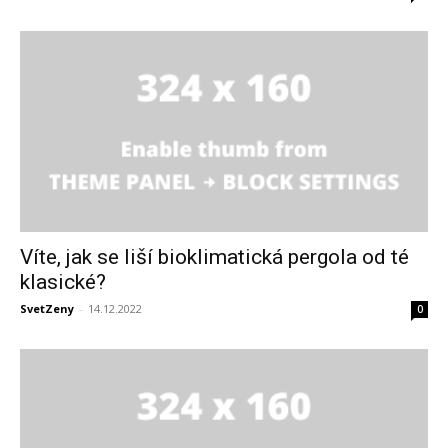
Víte, jak se liší bioklimatická pergola od té
klasické?
SvetZeny
-
14.12.2022
0