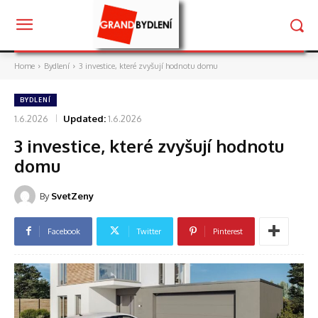
Home
Bydlení
3 investice, které zvyšují hodnotu domu
BYDLENÍ
1.6.2026
Updated:
1.6.2026
3 investice, které zvyšují hodnotu
domu
By
SvetZeny
Facebook
Twitter
Pinterest