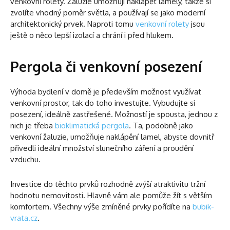
venkovní rolety. Žaluzie umožňují naklápět lamely, takže si
zvolíte vhodný poměr světla, a používají se jako moderní
architektonický prvek. Naproti tomu
venkovní rolety
jsou
ještě o něco lepší izolací a chrání i před hlukem.
Pergola či venkovní posezení
Výhoda bydlení v domě je především možnost využívat
venkovní prostor, tak do toho investujte. Vybudujte si
posezení, ideálně zastřešené. Možností je spousta, jednou z
nich je třeba
bioklimatická pergola
. Ta, podobně jako
venkovní žaluzie, umožňuje naklápění lamel, abyste dovnitř
přivedli ideální množství slunečního záření a proudění
vzduchu.
Investice do těchto prvků rozhodně zvýší atraktivitu tržní
hodnotu nemovitosti. Hlavně vám ale pomůže žít s větším
komfortem. Všechny výše zmíněné prvky pořídíte na
bubik-
vrata.cz
.