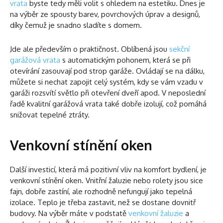
vrata
byste tedy měli volit s ohledem na estetiku. Dnes je
na výběr ze spousty barev, povrchových úprav a designů,
díky čemuž je snadno sladíte s domem.
Jde ale především o praktičnost. Oblíbená jsou
sekční
garážová vrata
s automatickým pohonem, která se při
otevírání zasouvají pod strop garáže. Ovládají se na dálku,
můžete si nechat zapojit celý systém, kdy se vám vzadu v
garáži rozsvítí světlo při otevření dveří apod. V neposlední
řadě kvalitní garážová vrata také dobře izolují, což pomáhá
snižovat tepelné ztráty.
Venkovní stínění oken
Další investicí, která má pozitivní vliv na komfort bydlení, je
venkovní stínění oken. Vnitřní žaluzie nebo rolety jsou sice
fajn, dobře zastíní, ale rozhodně nefungují jako tepelná
izolace. Teplo je třeba zastavit, než se dostane dovnitř
budovy. Na výběr máte v podstatě
venkovní žaluzie
a