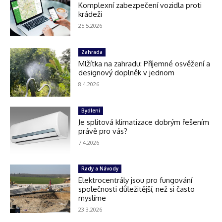
Komplexní zabezpečení vozidla proti
krádeži
25.5.2026
Zahrada
Mlžítka na zahradu: Příjemné osvěžení a
designový doplněk v jednom
8.4.2026
Bydlení
Je splitová klimatizace dobrým řešením
právě pro vás?
7.4.2026
Rady a Návody
Elektrocentrály jsou pro fungování
společnosti důležitější, než si často
myslíme
23.3.2026