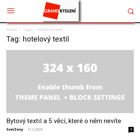
Home
Tags
Hotelový textil
Tag: hotelový textil
Bytový textil a 5 věcí, které o něm nevíte
SvetZeny
-
12.3.2026
0